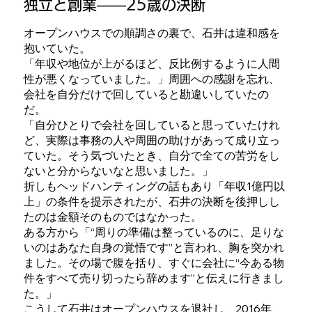
独立と創業——25歳の決断
オープンハウスでの順調さの裏で、石井は違和感を
抱いていた。
「年収や地位が上がるほど、反比例するように人間
性が悪くなっていました。」周囲への感謝を忘れ、
会社を自分だけで回していると勘違いしていたの
だ。
「自分ひとりで会社を回していると思っていたけれ
ど、実際は事務の人や周囲の助けがあって成り立っ
ていた。そう気づいたとき、自分で全ての苦労をし
ないと分からないなと思いました。」
折しもヘッドハンティングの話もあり「年収1億円以
上」の条件を提示されたが、石井の決断を後押しし
たのは金額そのものではなかった。
ある方から「“周りの準備は整っているのに、足りな
いのはあなた自身の覚悟です”と言われ、胸を突かれ
ました。その場で腹を括り、すぐに会社に“今ある物
件をすべて売り切ったら辞めます”と伝えに行きまし
た。」
こうして石井はオープンハウスを退社し、2016年、