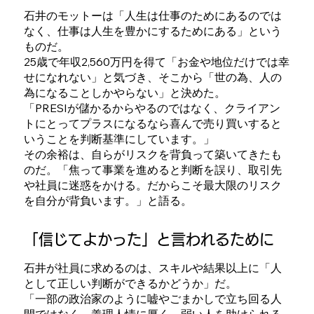
石井のモットーは「人生は仕事のためにあるのでは
なく、仕事は人生を豊かにするためにある」という
ものだ。
25歳で年収2,560万円を得て「お金や地位だけでは幸
せになれない」と気づき、そこから「世の為、人の
為になることしかやらない」と決めた。
「PRESIが儲かるからやるのではなく、クライアン
トにとってプラスになるなら喜んで売り買いすると
いうことを判断基準にしています。」
その余裕は、自らがリスクを背負って築いてきたも
のだ。「焦って事業を進めると判断を誤り、取引先
や社員に迷惑をかける。だからこそ最大限のリスク
を自分が背負います。」と語る。
「信じてよかった」と言われるために
石井が社員に求めるのは、スキルや結果以上に「人
として正しい判断ができるかどうか」だ。
「一部の政治家のように嘘やごまかしで立ち回る人
間ではなく、義理人情に厚く、弱い人を助けられる