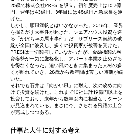
25歳で株式会社PRESIを設立。初年度売上は16.2億
円、翌年は43億円、3年目には48億円と急成長を遂
げた。
しかし、順風満帆とはいかなかった。2018年、業界
を揺るがす大事件が起きた。シェアハウス投資を巡
る「かぼちゃの馬車事件」だ。サブリース契約の破
綻が全国に波及し、多くの投資家が被害を受けた。
PRESIは一切関与していなかったが、金融機関の融
資姿勢が一気に厳格化し、アパート事業を止めざる
を得なくなった。追い風のときに集まった人材の多
くが離れていき、28歳から数年間は苦しい時期が続
いた。
それでも石井は「向かい風」に耐え、次の攻めに向
けて投資を続けた。これまで10社に計19億円以上を
投資しており、来年から数年以内に相当なリターン
が見込まれている。まさに今、さらなる飛躍の土台
が完成しつつある。
仕事と人生に対する考え