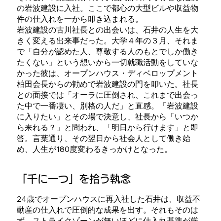
の岩波建設に入社。ここで都心の大型ビルや収益物
件の仕入れを一から叩き込まれる。
岩波建設の古川社長との出会いは、石井の人生を大
きく変える出来事だった。大学４年の３月、それま
で「自分が認めた人、尊敬する人のもとでしか働き
たくない」という想いから一切就職活動をしていな
かった彼は、オープンハウス・ディベロップメント
柏田会長からの勧めで岩波建設の門を叩いた。社長
との面接では「オーラに圧倒され、これまで出会っ
た中で一番凄い、別格の人だ」と直感。「岩波建設
に入りたい」とその場で決意し、社長から「いつか
ら来れる？」と問われ、「明日から行けます」と即
答。言葉通り、その翌日から社会人として働き始
め、人生が180度変わるきっかけとなった。
「千に一つ」を拾う執念
24歳でオープンハウスに再入社した石井は、収益不
動産の仕入れで圧倒的な成果を出す。それもそのは
ず。ストライクゾーンが無いほどに仕入れ基準が厳