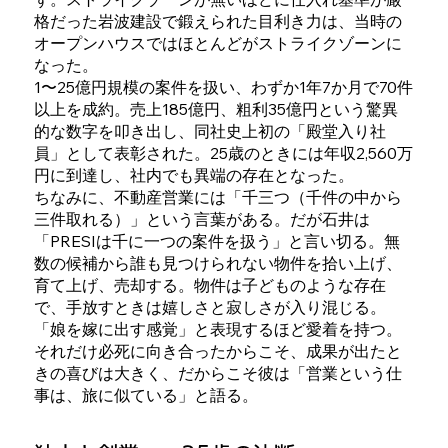
格だった岩波建設で鍛えられた目利き力は、当時の
オープンハウスではほとんどがストライクゾーンに
なった。
1〜25億円規模の案件を扱い、わずか1年7か月で70件
以上を成約。売上185億円、粗利35億円という驚異
的な数字を叩き出し、同社史上初の「殿堂入り社
員」として表彰された。25歳のときには年収2,560万
円に到達し、社内でも異端の存在となった。
ちなみに、不動産営業には「千三つ（千件の中から
三件取れる）」という言葉がある。だが石井は
「PRESIは千に一つの案件を扱う」と言い切る。無
数の候補から誰も見つけられない物件を拾い上げ、
育て上げ、売却する。物件は子どものような存在
で、手放すときは嬉しさと寂しさが入り混じる。
「娘を嫁に出す感覚」と表現するほど愛着を持つ。
それだけ必死に向き合ったからこそ、成果が出たと
きの喜びは大きく、だからこそ彼は「営業という仕
事は、旅に似ている」と語る。